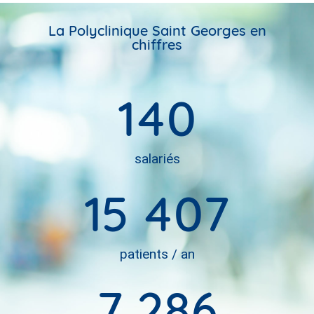
La Polyclinique Saint Georges en
chiffres
140
salariés
15 407
patients / an
7 286