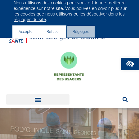
Nous utilisons des cookies pour vous offrir une meilleure
Groupe Vivalto Santé
expérience sur notre site. Vous pouvez en savoir plus sur
Entre nous, la vie
les cookies que nous utilisons ou les désactiver dans les
réglages du site
.
Accepter
Refuser
Réglages
O